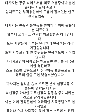
마사지는 통증 속메스꺼움 피로 우울증이나 불안
증세등 치료에 좋으며
암치료또한 부작용완화에 도움이 될수있는 연구
결과도있습니다.
마사지는 통증과 불안등을 완화하기 위해 활용되
는 치료이며
옛부터 오래되고 간단한 치료방법중 하나입니
다.
모든 사람들의 피부는 민감하게 반응하는 감각
기관입입니다.
또한 피부로인해 열 추위등을 반응하도록 되어있
습니다
마사지로인해 몸에있는 엔도르핀 분비를 자극을
이완 촉진하고
스트레스를 낮춤으로서 심장박동 호흡을고르게
해주며 협압 또한 낮출수있습니다.
마사지는 음식을 흡수 호르몬 분비 심장박동 호
흡등에 영향을 미치는
뇌신경중 하나인 미주신경의 활동을 증가시키는
것으로 알려져있습니다.
이는 여러 건강질환에 효과적인 치료방법으로 알
려져있고
특히나 요세 사람들이 많이 격는 스트레스 관련