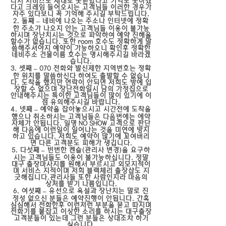
나서 서비스도 재대로 못받았다고 기억도 못하겠
다고 크레임 들어오시는 고객님들 이러한 경우가
자주 있다보니 꼭 기억해 주시길 부탁드립니다.
둘째 – 네비에 나오는 주소나 인터넷에 정확
한 주소가 나오지 안는 고객님들 이용이 불가능
하시며 장난치시는 것으로 파악하여 예약 진해을
할수가 없습니다. 또한 room 호수도 정확하게 말
씀해주셔야지 예약이 가능하오니 확인후 정확한
네비주소 건물이름 호수는 명시해주시길 바라겠
습니다.
셋째 – 070 전화와 발신제한 지역번호는 정확
한 위치를 말씀하신다 하여도 출발할 수 없습니
다. 도착을 했지만 연락이 안되면 저희도 방에 입
장할 수 없으며 장난전화일시 남의 가정집으로
안내해주시는 특이한 고객님들이 많이 있기에 이
점 유의해주시길 바랍니다.
넷째 – 예약을 잡아놓으시고 시간전에 도착을
했으나 취소하시는 고객님들은 다음번에는 에약
자체가 안됩니다. 일명 NO SHOW 고객으로 판단
해 다음에 이런일이 일어나는 것을 미연에 방지
하고 있습니다. 저희도 예약이 많기에 꼬여버리
면 다른 고객분도 피해가 생깁니다.
다섯째 – 빈번한 켄슬(관리사 변경)을 요구하
시는 고객님들도 이용이 불가능하십니다. 정말
대구 출장마사지를 원해서 부르시고 외모지적이
며 서비스 지적이며 저희 블랙체리 출장샵도 지
긋해집니다.관리사들 또한 사람인지라 마음의
상처를 받기 나름입니다.
여섯째 – 유선으로 욕설과 장난치는 말로 진
정성 없으신 분들은 예약진행이 안됩니다. 간혹
심심해서 전화한후 이런저런 부분을 묻고 따지며
전화기를 붙잡고 이상한 소리를 하시는 대구출장
고객분들이 있는데 그런 분들은 상대조차 하기
싫습니다.