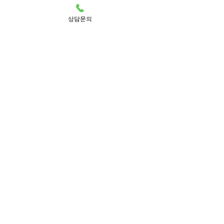
상담문의
부드러운 힐링 마사지
선입금 & 예약금 NO ~ !!!
관리사 최다 출근업체
내상없이 안전하게 후불제 이용
확실한 만족 서비스
01. 언제나 고객만족,고객감동 맞춤형 서
비스 제공
02. 선입금 없는 후불제 운영 및 할인
이벤트