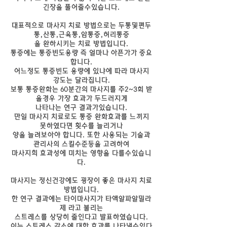
긴장을 풀어줄수있습니다.
대표적으로 마사지 치료 방법으로는 두통및편두
통,산통,근육통,암통증,허리통증
을 완하시키는 치료 방법입니다.
통증에는 통증빈도용량 즉 얼마나 아픈가가 중요
합니다.
어느정도 통증빈도 용량에 있냐에 따라 마사지
강도는 달라집니다.
보통 통증완화는 60분간의 마사지를 주2~3회 받
을경우 가장 효과가 두드러지게
나타나는 연구 결과가있습니다.
만일 마사지 치료로도 통증 완화효과를 느끼지
못하였다면 횟수를 늘리거나
양을 늘려보아야 합니다. 또한 사용되는 기술과
관리사의 스킬수준등을 고려하여
마사지희 효과성에 미치는 영향을 다를수있습니
다.
마사지는 정신건강에도 굉장이 좋은 마사지 치료
방법입니다.
한 연구 결과에는 타이마사지가 타액알파알밀라
제 라고 불리는
스트레스를 상당히 줄인다고 발표하였습니다.
이는 스트레스 감소에 대한 효과를 나타낼수있다