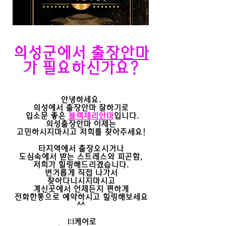
의성군에서
출장안마
가 필요하신가요?
안녕하세요.
의성에서 출장안마 잘하기로
입소문 좋은
블랙체리안마
입니다.
의성출장안마 이제는
고민하시지마시고 저희를 찾아주세요!
타지역에서 출장오시거나
도심속에서 받는 스트레스와 피곤함,
​저희가 힐링해드리겠습니다.
​번거롭게 직접 나가서
찾아다니시지마시고
계신곳에서 언제든지 편하게
전화한통으로 예약하시고 힐링해보세요
^^
1:1케어로