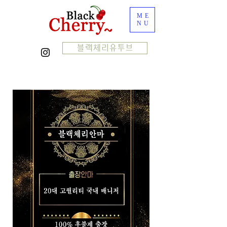
ME
NU
블랙체리유투브